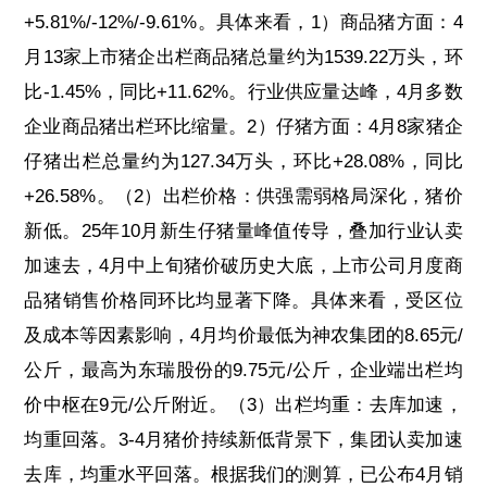
+5.81%/-12%/-9.61%。具体来看，1）商品猪方面：4
月13家上市猪企出栏商品猪总量约为1539.22万头，环
比-1.45%，同比+11.62%。行业供应量达峰，4月多数
企业商品猪出栏环比缩量。2）仔猪方面：4月8家猪企
仔猪出栏总量约为127.34万头，环比+28.08%，同比
+26.58%。（2）出栏价格：供强需弱格局深化，猪价
新低。25年10月新生仔猪量峰值传导，叠加行业认卖
加速去，4月中上旬猪价破历史大底，上市公司月度商
品猪销售价格同环比均显著下降。具体来看，受区位
及成本等因素影响，4月均价最低为神农集团的8.65元/
公斤，最高为东瑞股份的9.75元/公斤，企业端出栏均
价中枢在9元/公斤附近。（3）出栏均重：去库加速，
均重回落。3-4月猪价持续新低背景下，集团认卖加速
去库，均重水平回落。根据我们的测算，已公布4月销